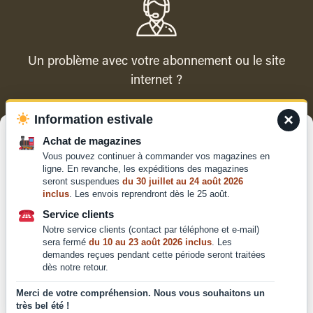
Un problème avec votre abonnement ou le site
internet ?
×
Information estivale
Contacter le service client
Gérer le consentement
Achat de magazines
Vous pouvez continuer à commander vos magazines en
Pour offrir les meilleures expériences, nous utilisons des technologies
ligne. En revanche, les expéditions des magazines
telles que les cookies pour stocker et/ou accéder aux informations des
seront suspendues
du 30 juillet au 24 août 2026
appareils. Le fait de consentir à ces technologies nous permettra de
inclus
. Les envois reprendront dès le 25 août.
traiter des données telles que le comportement de navigation ou les ID
Qui sommes-nous ?
uniques sur ce site. Le fait de ne pas consentir ou de retirer son
Service clients
Mentions légales
consentement peut avoir un effet négatif sur certaines caractéristiques
Notre service clients (contact par téléphone et e-mail)
et fonctions.
Conditions générales de
sera fermé
du 10 au 23 août 2026 inclus
. Les
demandes reçues pendant cette période seront traitées
vente et d'utilisation
dès notre retour.
Politique de
Accepter
confidentialité
Merci de votre compréhension. Nous vous souhaitons un
très bel été !
Déclaration de confidentialité