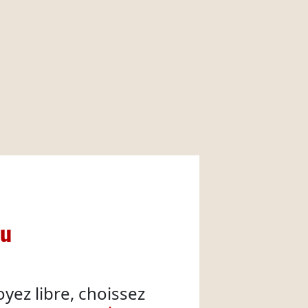
nu
oyez libre, choissez