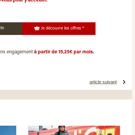
-vous pour y accéder.
te
Je découvre les offres *
ans engagement
à partir de 15,25€ par mois.
article suivant