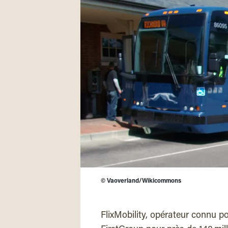
©
Vaoverland/Wikicommons
FlixMobility, opérateur connu p