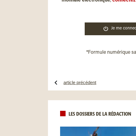
monnaie électronique
,
connectez
Je me connec
*Formule numérique s
article précédent
LES DOSSIERS DE LA RÉDACTION