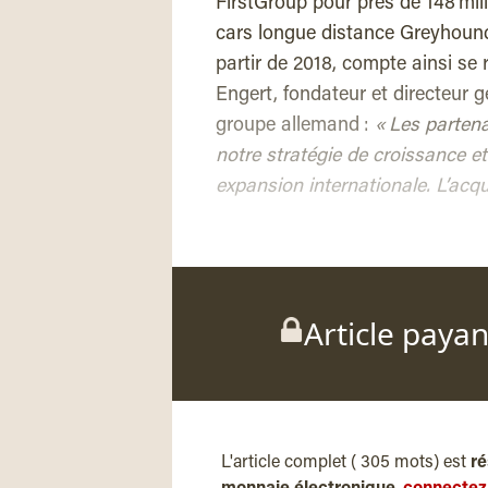
FirstGroup pour près de 148 mil
cars longue distance Greyhound.
partir de 2018, compte ainsi se
Engert, fondateur et directeur 
groupe allemand :
« Les partena
notre stratégie de croissance e
expansion internationale. L’acqu
Article paya
L'article complet ( 305 mots) est
ré