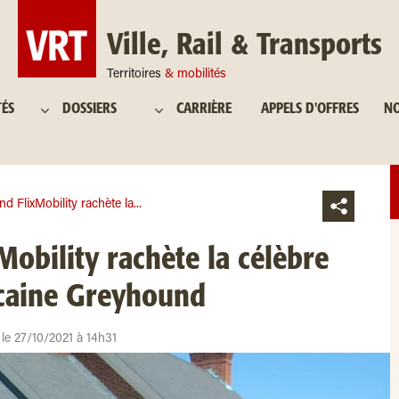
Ville, Rail & Transports
Territoires
& mobilités
TÉS
DOSSIERS
CARRIÈRE
APPELS D'OFFRES
NO
nd FlixMobility rachète la...
Mobility rachète la célèbre
caine Greyhound
r le 27/10/2021 à 14h31