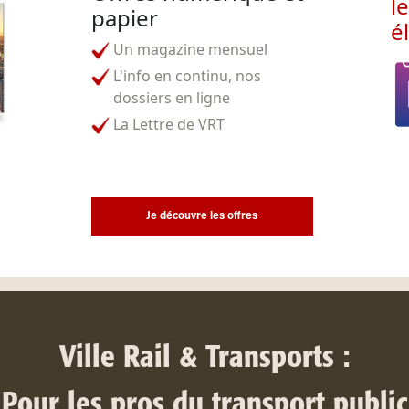
l
papier
é
Un magazine mensuel
L'info en continu, nos
dossiers en ligne
La Lettre de VRT
Je découvre les offres
Ville Rail & Transports :
Pour les pros du transport public