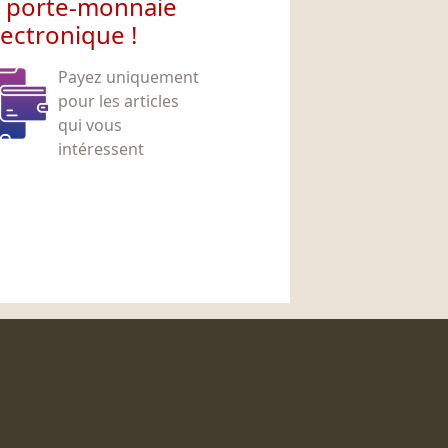
e porte-monnaie
lectronique !
Payez uniquement
pour les articles
qui vous
intéressent