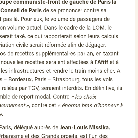
roupe communiste-front de gauche de Paris la
u
Conseil de Paris
de se prononcer contre sa
nt pas là. Pour eux, le volume de passagers de
son volume actuel. Dans le cadre de la LOM, le
serait taxé, ce qui rapporterait selon leurs calculs
iation civile serait réformée afin de dégager,
euros de recettes supplémentaires par an, en taxant
 nouvelles recettes seraient affectées à l’
Afitf
et à
r les infrastructures et rendre le train moins cher. A
ris – Bordeaux, Paris – Strasbourg, tous les vols
 reliées par TGV, seraient interdits. En définitive, ils
emble de report modal. Contre
« les choix
vernement »
, contre cet
« énorme bras d’honneur à
»
.
 Paris, délégué auprès de
Jean-Louis Missika
,
’Urbanisme et des Grands projets, est l’un des