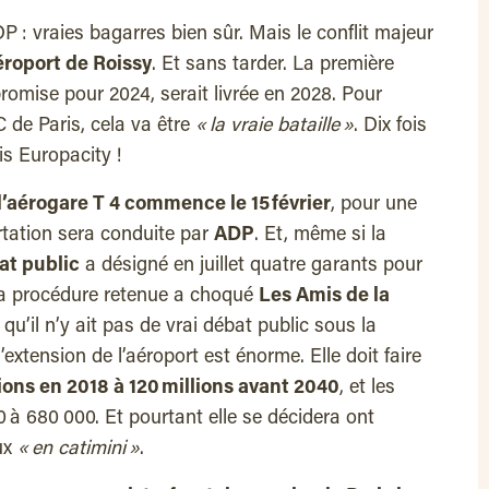
 : vraies bagarres bien sûr. Mais le conflit majeur
éroport de Roissy
. Et sans tarder. La première
romise pour 2024, serait livrée en 2028. Pour
C de Paris, cela va être
« la vraie bataille »
. Dix fois
s Europacity !
d’aérogare T 4 commence le 15 février
, pour une
rtation sera conduite par
ADP
. Et, même si la
at public
a désigné en juillet quatre garants pour
 la procédure retenue a choqué
Les Amis de la
 qu’il n’y ait pas de vrai débat public sous la
extension de l’aéroport est énorme. Elle doit faire
lions en 2018 à 120 millions avant 2040
, et les
à 680 000. Et pourtant elle se décidera ont
ux
« en catimini »
.