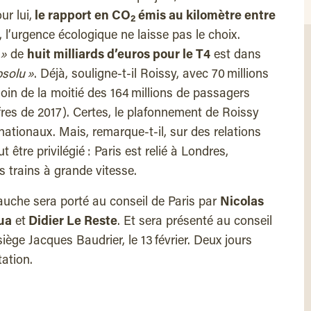
ur lui,
le rapport en CO
émis au kilomètre entre
2
, l’urgence écologique ne laisse pas le choix.
 »
de
huit milliards d’euros pour le T4
est dans
bsolu »
. Déjà, souligne-t-il Roissy, avec 70 millions
loin de la moitié des 164 millions de passagers
fres de 2017). Certes, le plafonnement de Roissy
rnationaux. Mais, remarque-t-il, sur des relations
t être privilégié : Paris est relié à Londres,
 trains à grande vitesse.
uche sera porté au conseil de Paris par
Nicolas
ua
et
Didier Le Reste
. Et sera présenté au conseil
siège Jacques Baudrier, le 13 février. Deux jours
ation.