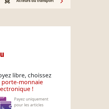
Acteurs du transport
nu
oyez libre, choissez
e porte-monnaie
lectronique !
Payez uniquement
pour les articles