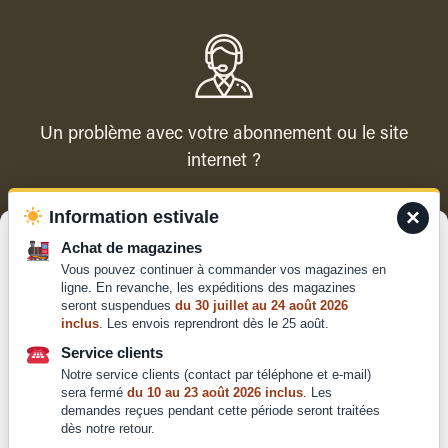
Un problème avec votre abonnement ou le site
internet ?
×
Information estivale
Contacter le service client
Gérer le consentement
Achat de magazines
Vous pouvez continuer à commander vos magazines en
Pour offrir les meilleures expériences, nous utilisons des technologies
ligne. En revanche, les expéditions des magazines
telles que les cookies pour stocker et/ou accéder aux informations des
seront suspendues
du 30 juillet au 24 août 2026
appareils. Le fait de consentir à ces technologies nous permettra de
inclus
. Les envois reprendront dès le 25 août.
traiter des données telles que le comportement de navigation ou les ID
Qui sommes-nous ?
uniques sur ce site. Le fait de ne pas consentir ou de retirer son
Service clients
Mentions légales
consentement peut avoir un effet négatif sur certaines caractéristiques
Notre service clients (contact par téléphone et e-mail)
et fonctions.
Conditions générales de
sera fermé
du 10 au 23 août 2026 inclus
. Les
demandes reçues pendant cette période seront traitées
vente et d'utilisation
dès notre retour.
Politique de