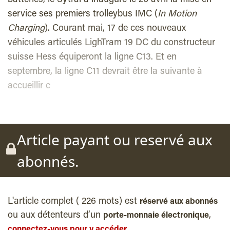
batteries, le Sytral a inauguré le 26 avril la mise en
service ses premiers trolleybus IMC (
In Motion
Charging
). Courant mai, 17 de ces nouveaux
véhicules articulés LighTram 19 DC du constructeur
suisse Hess équiperont la ligne C13. Et en
septembre, la ligne C11 devrait être la suivante à
accueillir c
Article payant ou reservé aux
abonnés.
L'article complet ( 226 mots) est
réservé aux abonnés
ou aux détenteurs d’un
,
porte-monnaie électronique
connectez-vous pour y accéder.