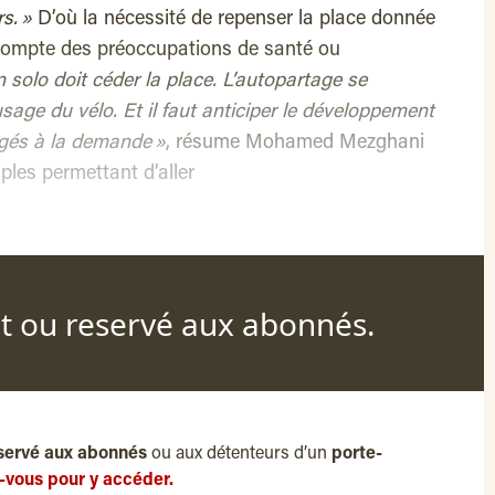
s. »
D’où la nécessité de repenser la place donnée
ompte des préoccupations de santé ou
n solo doit céder la place. L’autopartage se
usage du vélo. Et il faut anticiper le développement
gés à la demande »
, résume Mohamed Mezghani
les permettant d’aller
nt ou reservé aux abonnés.
servé aux abonnés
ou aux détenteurs d’un
porte-
-vous pour y accéder.