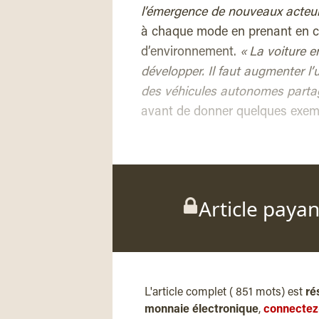
l’émergence de nouveaux acteur
à chaque mode en prenant en c
d’environnement.
« La voiture e
développer. Il faut augmenter l’
des véhicules autonomes parta
avant de donner quelques exemp
Article paya
L'article complet ( 851 mots) est
ré
monnaie électronique
,
connectez