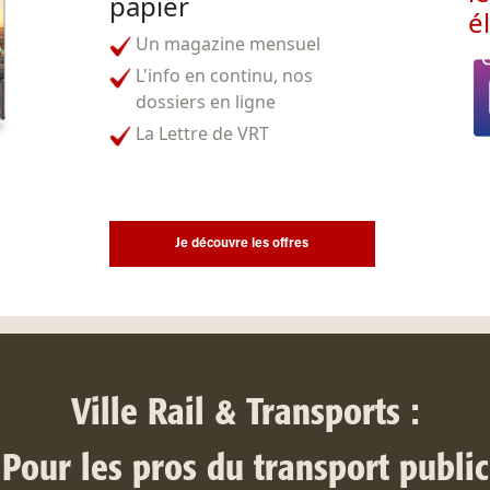
papier
é
Un magazine mensuel
L'info en continu, nos
dossiers en ligne
La Lettre de VRT
Je découvre les offres
Ville Rail & Transports :
Pour les pros du transport public