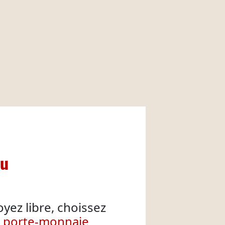
nu
oyez libre, choissez
e porte-monnaie