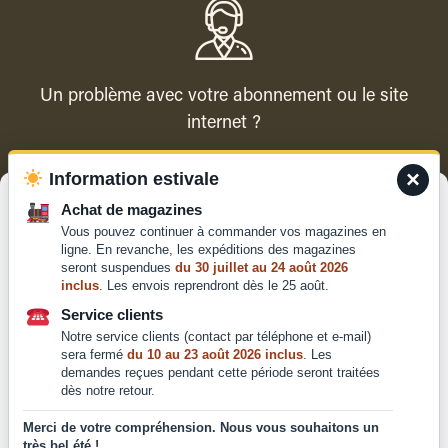
Un problème avec votre abonnement ou le site
internet ?
×
Information estivale
Contacter le service client
Gérer le consentement
Achat de magazines
Vous pouvez continuer à commander vos magazines en
Pour offrir les meilleures expériences, nous utilisons des technologies
ligne. En revanche, les expéditions des magazines
telles que les cookies pour stocker et/ou accéder aux informations des
seront suspendues
du 30 juillet au 24 août 2026
appareils. Le fait de consentir à ces technologies nous permettra de
inclus
. Les envois reprendront dès le 25 août.
traiter des données telles que le comportement de navigation ou les ID
Qui sommes-nous ?
uniques sur ce site. Le fait de ne pas consentir ou de retirer son
Service clients
Mentions légales
consentement peut avoir un effet négatif sur certaines caractéristiques
Notre service clients (contact par téléphone et e-mail)
et fonctions.
Conditions générales de
sera fermé
du 10 au 23 août 2026 inclus
. Les
vente et d'utilisation
demandes reçues pendant cette période seront traitées
dès notre retour.
Politique de
Accepter
confidentialité
Merci de votre compréhension. Nous vous souhaitons un
très bel été !