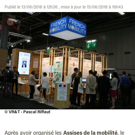
Publié le 13/06/2018 à 12h36 , mise à jour le 15/06/2018 à 16h43
©
VR&T - Pascal Riffaut
Après avoir organisé les
Assises de la mobilité
, le