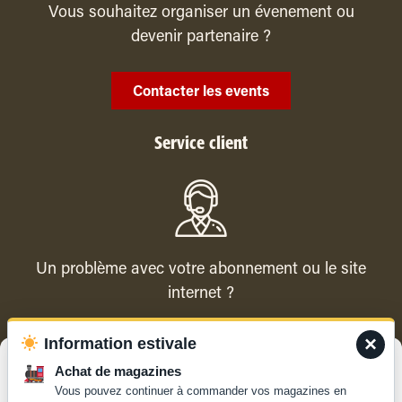
Vous souhaitez organiser un évenement ou
devenir partenaire ?
Contacter les events
Service client
Un problème avec votre abonnement ou le site
internet ?
×
Information estivale
Contacter le service client
Gérer le consentement
Achat de magazines
Vous pouvez continuer à commander vos magazines en
Pour offrir les meilleures expériences, nous utilisons des technologies