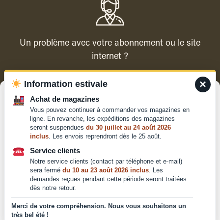
Un problème avec votre abonnement ou le site
internet ?
×
Information estivale
Contacter le service client
Gérer le consentement
Achat de magazines
Vous pouvez continuer à commander vos magazines en
Pour offrir les meilleures expériences, nous utilisons des technologies
ligne. En revanche, les expéditions des magazines
telles que les cookies pour stocker et/ou accéder aux informations des
seront suspendues
du 30 juillet au 24 août 2026
appareils. Le fait de consentir à ces technologies nous permettra de
inclus
. Les envois reprendront dès le 25 août.
traiter des données telles que le comportement de navigation ou les ID
Qui sommes-nous ?
uniques sur ce site. Le fait de ne pas consentir ou de retirer son
Service clients
Mentions légales
consentement peut avoir un effet négatif sur certaines caractéristiques
Notre service clients (contact par téléphone et e-mail)
et fonctions.
Conditions générales de
sera fermé
du 10 au 23 août 2026 inclus
. Les
vente et d'utilisation
demandes reçues pendant cette période seront traitées
dès notre retour.
Politique de
Accepter
confidentialité
Merci de votre compréhension. Nous vous souhaitons un
très bel été !
Déclaration de confidentialité