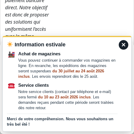
paiement bancaire
direct. Notre objectif
est donc de proposer
des solutions qui
uniformisent l’accès
avec la même
performance quel
×
Information estivale
Gérer le consentement
que soit le support
Achat de magazines
utilisé »
, expose-t-il.
Vous pouvez continuer à commander vos magazines en
Pour offrir les meilleures expériences, nous utilisons des technologies
ligne. En revanche, les expéditions des magazines
telles que les cookies pour stocker et/ou accéder aux informations des
La fluidité du
seront suspendues
du 30 juillet au 24 août 2026
appareils. Le fait de consentir à ces technologies nous permettra de
parcours est
inclus
. Les envois reprendront dès le 25 août.
traiter des données telles que le comportement de navigation ou les ID
également
uniques sur ce site. Le fait de ne pas consentir ou de retirer son
Service clients
consentement peut avoir un effet négatif sur certaines caractéristiques
évoquée par
Eric
Notre service clients (contact par téléphone et e-mail)
et fonctions.
sera fermé
du 10 au 23 août 2026 inclus
. Les
Alix
,
PDG de RATP
demandes reçues pendant cette période seront traitées
Smart Systems.
dès notre retour.
Pour lui, le MaaS
Accepter
Merci de votre compréhension. Nous vous souhaitons un
doit répondre aux
très bel été !
attentes de
Déclaration de confidentialité