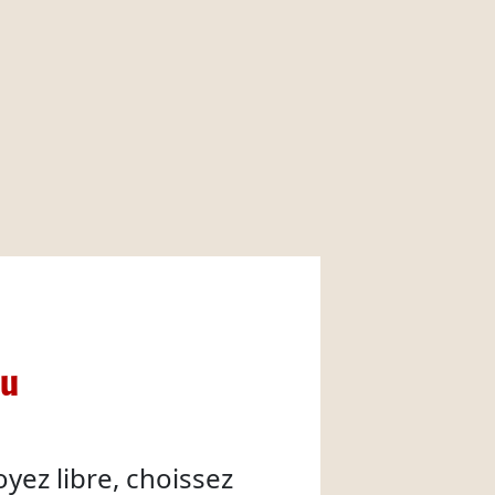
nu
oyez libre, choissez