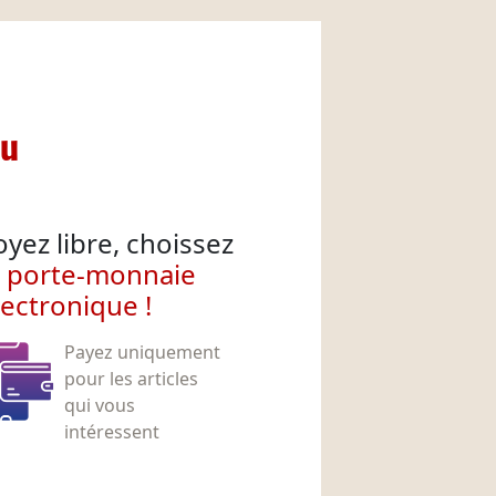
nu
oyez libre, choissez
e porte-monnaie
lectronique !
Payez uniquement
pour les articles
qui vous
intéressent