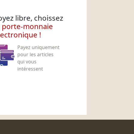
oyez libre, choissez
e porte-monnaie
lectronique !
Payez uniquement
pour les articles
qui vous
intéressent