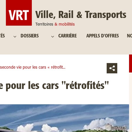
Ville, Rail & Transports
Territoires
& mobilités
TÉS
DOSSIERS
CARRIÈRE
APPELS D'OFFRES
NO
seconde vie pour les cars « rétrofit...
 pour les cars "rétrofités"