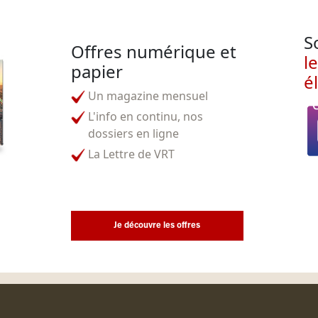
S
Offres numérique et
l
papier
é
Un magazine mensuel
L'info en continu, nos
dossiers en ligne
La Lettre de VRT
Je découvre les offres