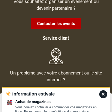
Vous souhaitez organiser un évenement ou
devenir partenaire ?
Contacter les events
Service client
Un problème avec votre abonnement ou le site
internet ?
×
Information estivale
Contacter le service client
Gérer le consentement
Achat de magazines
Vous pouvez continuer à commander vos magazines en
Pour offrir les meilleures expériences, nous utilisons des technologies
ligne. En revanche, les expéditions des magazines