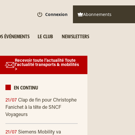
Connexion
Abonnements
S ÉVÉNEMENTS
LE CLUB
NEWSLETTERS
Recevoir toute l’actualité Toute
l'actualité transports & mobilités
>
EN CONTINU
21/07
Clap de fin pour Christophe
Fanichet à la tête de SNCF
Voyageurs
21/07
Siemens Mobility va