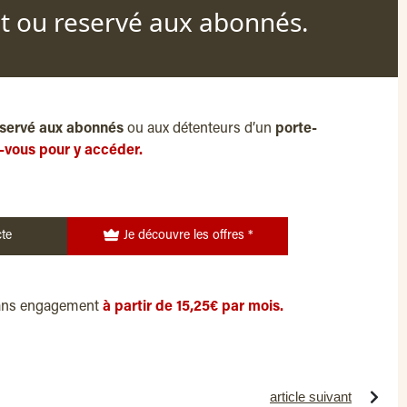
nt ou reservé aux abonnés.
servé aux abonnés
ou aux détenteurs d’un
porte-
-vous pour y accéder.
te
Je découvre les offres *
ans engagement
à partir de 15,25€ par mois.
article suivant