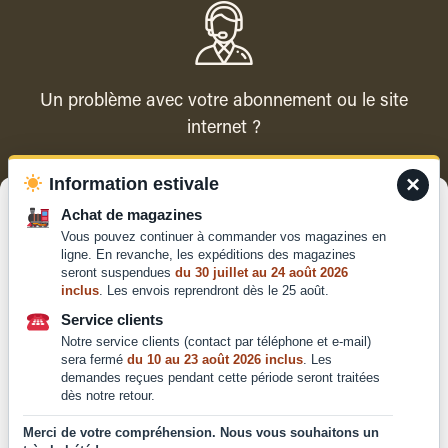
Un problème avec votre abonnement ou le site
internet ?
×
Information estivale
Contacter le service client
Gérer le consentement
Achat de magazines
Vous pouvez continuer à commander vos magazines en
Pour offrir les meilleures expériences, nous utilisons des technologies
ligne. En revanche, les expéditions des magazines
telles que les cookies pour stocker et/ou accéder aux informations des
seront suspendues
du 30 juillet au 24 août 2026
appareils. Le fait de consentir à ces technologies nous permettra de
inclus
. Les envois reprendront dès le 25 août.
traiter des données telles que le comportement de navigation ou les ID
Qui sommes-nous ?
uniques sur ce site. Le fait de ne pas consentir ou de retirer son
Service clients
Mentions légales
consentement peut avoir un effet négatif sur certaines caractéristiques
Notre service clients (contact par téléphone et e-mail)
et fonctions.
Conditions générales de
sera fermé
du 10 au 23 août 2026 inclus
. Les
demandes reçues pendant cette période seront traitées
vente et d'utilisation
dès notre retour.
Politique de
Accepter
confidentialité
Merci de votre compréhension. Nous vous souhaitons un