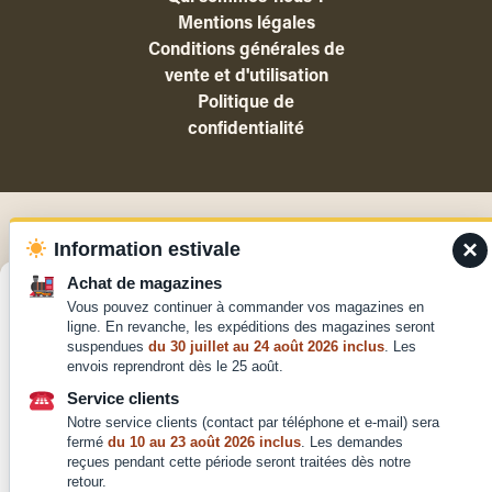
Mentions légales
Conditions générales de
vente et d'utilisation
Politique de
confidentialité
×
Information estivale
Achat de magazines
Gérer le consentement
Vous pouvez continuer à commander vos magazines en
ligne. En revanche, les expéditions des magazines seront
Pour offrir les meilleures expériences, nous utilisons des technologies telles
suspendues
du 30 juillet au 24 août 2026 inclus
. Les
que les cookies pour stocker et/ou accéder aux informations des appareils.
envois reprendront dès le 25 août.
Le fait de consentir à ces technologies nous permettra de traiter des
données telles que le comportement de navigation ou les ID uniques sur ce
Service clients
site. Le fait de ne pas consentir ou de retirer son consentement peut avoir
Notre service clients (contact par téléphone et e-mail) sera
un effet négatif sur certaines caractéristiques et fonctions.
fermé
du 10 au 23 août 2026 inclus
. Les demandes
reçues pendant cette période seront traitées dès notre
retour.