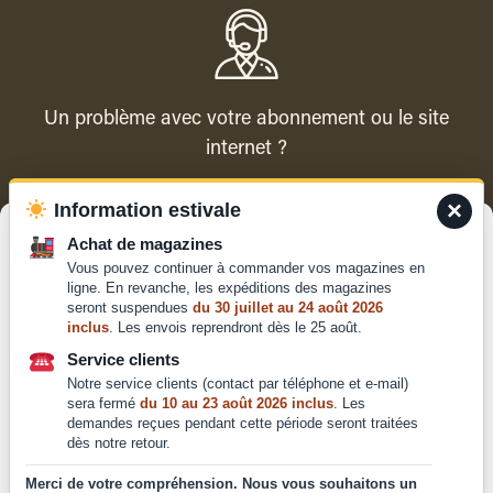
Un problème avec votre abonnement ou le site
internet ?
×
Information estivale
Contacter le service client
Gérer le consentement
Achat de magazines
Vous pouvez continuer à commander vos magazines en
Pour offrir les meilleures expériences, nous utilisons des technologies
ligne. En revanche, les expéditions des magazines
telles que les cookies pour stocker et/ou accéder aux informations des
seront suspendues
du 30 juillet au 24 août 2026
appareils. Le fait de consentir à ces technologies nous permettra de
inclus
. Les envois reprendront dès le 25 août.
traiter des données telles que le comportement de navigation ou les ID
Qui sommes-nous ?
uniques sur ce site. Le fait de ne pas consentir ou de retirer son
Service clients
Mentions légales
consentement peut avoir un effet négatif sur certaines caractéristiques
Notre service clients (contact par téléphone et e-mail)
et fonctions.
Conditions générales de
sera fermé
du 10 au 23 août 2026 inclus
. Les
demandes reçues pendant cette période seront traitées
vente et d'utilisation
dès notre retour.
Politique de
Accepter
confidentialité
Merci de votre compréhension. Nous vous souhaitons un