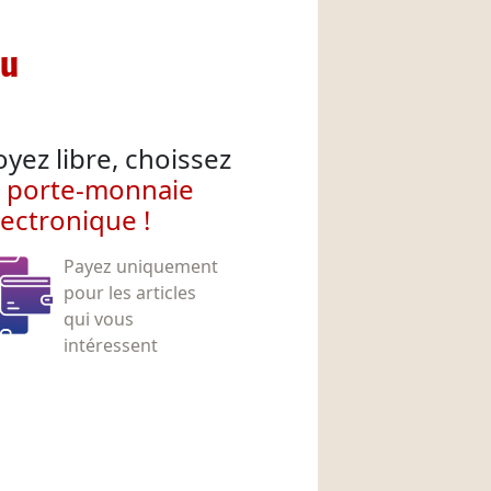
nu
oyez libre, choissez
e porte-monnaie
lectronique !
Payez uniquement
pour les articles
qui vous
intéressent