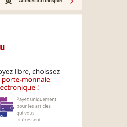
Acteurs du transport
nu
oyez libre, choissez
e porte-monnaie
lectronique !
Payez uniquement
pour les articles
qui vous
intéressent