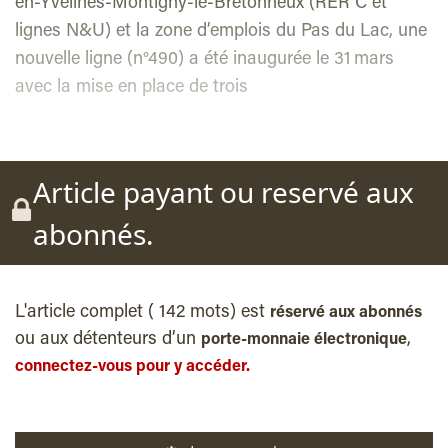
en-Yvelines-Montigny-le-Bretonneux (RER C et
lignes N&U) et la zone d’emplois du Pas du Lac, une
nouvelle ligne (n°490) a été inaugurée le 31 mars
avec la mise en place de trois
Article payant ou reservé aux
abonnés.
L'article complet ( 142 mots) est
réservé aux abonnés
ou aux détenteurs d’un
,
porte-monnaie électronique
connectez-vous pour y accéder.