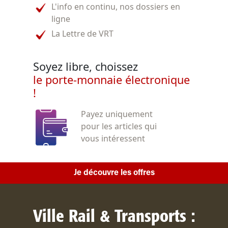
L'info en continu, nos dossiers en
ligne
La Lettre de VRT
Soyez libre, choissez
le porte-monnaie électronique
!
Payez uniquement
pour les articles qui
vous intéressent
Je découvre les offres
Ville Rail & Transports :