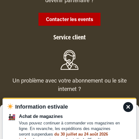
devenir partenaire ?
Contacter les events
Service client
Un problème avec votre abonnement ou le site
internet ?
×
Information estivale
Contacter le service client
Gérer le consentement
Achat de magazines
Vous pouvez continuer à commander vos magazines en
Pour offrir les meilleures expériences, nous utilisons des technologies
ligne. En revanche, les expéditions des magazines
telles que les cookies pour stocker et/ou accéder aux informations des
seront suspendues
du 30 juillet au 24 août 2026
appareils. Le fait de consentir à ces technologies nous permettra de