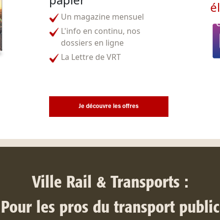
é
Un magazine mensuel
L'info en continu, nos
dossiers en ligne
La Lettre de VRT
Je découvre les offres
Ville Rail & Transports :
Pour les pros du transport public