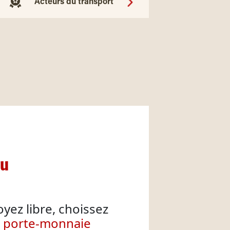
Acteurs du transport
nu
oyez libre, choissez
e porte-monnaie