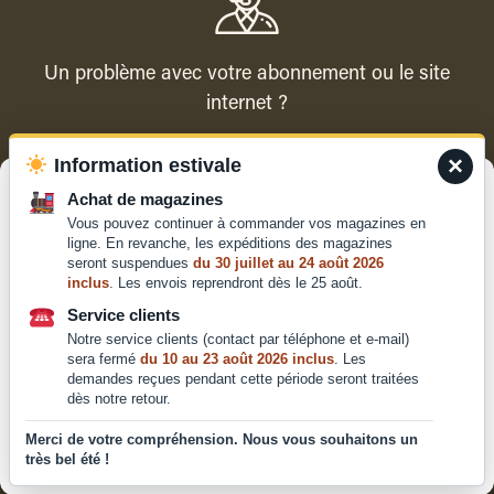
Un problème avec votre abonnement ou le site
internet ?
×
Information estivale
Contacter le service client
Gérer le consentement
Achat de magazines
Vous pouvez continuer à commander vos magazines en
Pour offrir les meilleures expériences, nous utilisons des technologies
ligne. En revanche, les expéditions des magazines
telles que les cookies pour stocker et/ou accéder aux informations des
seront suspendues
du 30 juillet au 24 août 2026
appareils. Le fait de consentir à ces technologies nous permettra de
inclus
. Les envois reprendront dès le 25 août.
traiter des données telles que le comportement de navigation ou les ID
Qui sommes-nous ?
uniques sur ce site. Le fait de ne pas consentir ou de retirer son
Service clients
Mentions légales
consentement peut avoir un effet négatif sur certaines caractéristiques
Notre service clients (contact par téléphone et e-mail)
et fonctions.
Conditions générales de
sera fermé
du 10 au 23 août 2026 inclus
. Les
demandes reçues pendant cette période seront traitées
vente et d'utilisation
dès notre retour.
Politique de
Accepter
confidentialité
Merci de votre compréhension. Nous vous souhaitons un
très bel été !
Déclaration de confidentialité