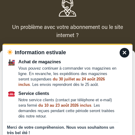
Un problème avec votre abonnement ou le site
internet ?
×
Information estivale
Contacter le service client
Gérer le consentement
Achat de magazines
Vous pouvez continuer à commander vos magazines en
Pour offrir les meilleures expériences, nous utilisons des technologies
ligne. En revanche, les expéditions des magazines
telles que les cookies pour stocker et/ou accéder aux informations des
seront suspendues
du 30 juillet au 24 août 2026
appareils. Le fait de consentir à ces technologies nous permettra de
inclus
. Les envois reprendront dès le 25 août.
traiter des données telles que le comportement de navigation ou les ID
Qui sommes-nous ?
uniques sur ce site. Le fait de ne pas consentir ou de retirer son
Service clients
Mentions légales
consentement peut avoir un effet négatif sur certaines caractéristiques
Notre service clients (contact par téléphone et e-mail)
et fonctions.
Conditions générales de
sera fermé
du 10 au 23 août 2026 inclus
. Les
vente et d'utilisation
demandes reçues pendant cette période seront traitées
dès notre retour.
Politique de
Accepter
confidentialité
Merci de votre compréhension. Nous vous souhaitons un
très bel été !