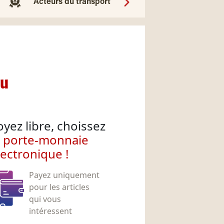
Acteurs du transport
nu
oyez libre, choissez
e porte-monnaie
lectronique !
Payez uniquement
pour les articles
qui vous
intéressent