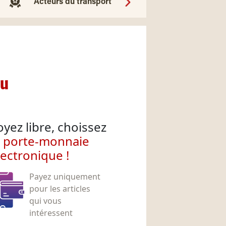
Acteurs du transport
nu
oyez libre, choissez
e porte-monnaie
lectronique !
Payez uniquement
pour les articles
qui vous
intéressent