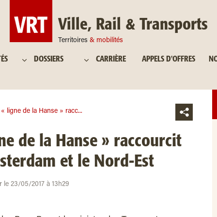
Ville, Rail & Transports
Territoires
& mobilités
TÉS
DOSSIERS
CARRIÈRE
APPELS D'OFFRES
NO
 « ligne de la Hanse » racc...
gne de la Hanse » raccourcit
msterdam et le Nord-Est
ur le 23/05/2017 à 13h29