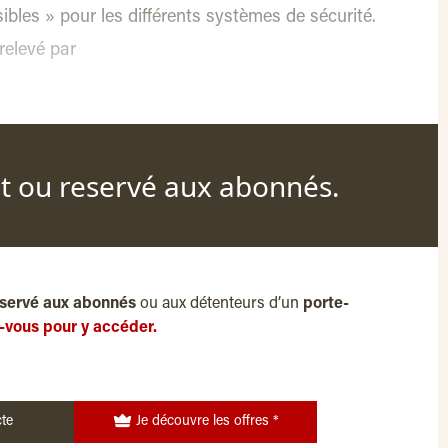
ibles » pour les différents systèmes de sécurité.
 relevé par
nt ou reservé aux abonnés.
servé aux abonnés
ou aux détenteurs d’un
porte-
-vous pour y accéder.
te
Je découvre les offres *