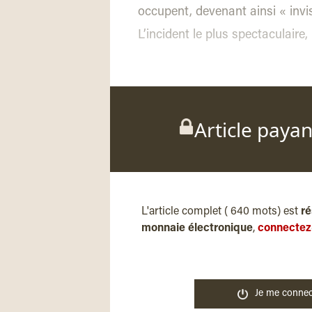
occupent, devenant ainsi « invis
L’incident le plus spectaculaire,
Article paya
L'article complet ( 640 mots) est
ré
monnaie électronique
,
connectez
Je me connec