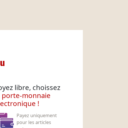
nu
oyez libre, choissez
e porte-monnaie
lectronique !
Payez uniquement
pour les articles