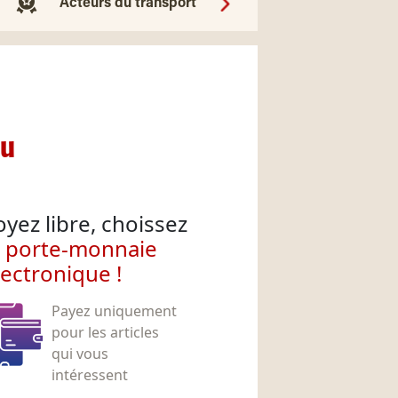
Acteurs du transport
nu
oyez libre, choissez
e porte-monnaie
lectronique !
Payez uniquement
pour les articles
qui vous
intéressent