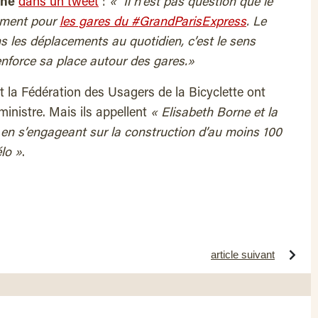
rne
dans un tweet
:
« Il n’est pas question que le
tement pour
les gares du #GrandParisExpress
. Le
ns les déplacements au quotidien, c’est le sens
nforce sa place autour des gares.»
et la Fédération des Usagers de la Bicyclette ont
ministre. Mais ils appellent
« Elisabeth Borne et la
 en s’engageant sur la construction d’au moins 100
lo »
.
article suivant