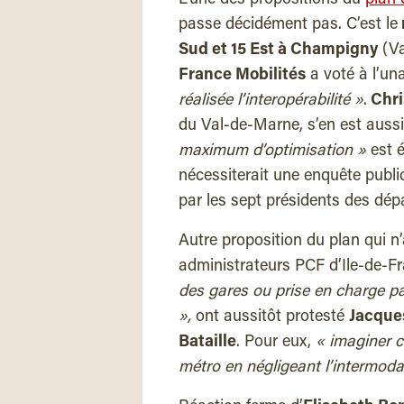
passe décidément pas. C’est le
Sud et 15 Est à Champigny
(Va
France Mobilités
a voté à l’un
réalisée l’interopérabilité »
.
Chri
du Val-de-Marne, s’en est aussit
maximum d’optimisation »
est é
nécessiterait une enquête publiq
par les sept présidents des dép
Autre proposition du plan qui n
administrateurs PCF d’Ile-de-F
des gares ou prise en charge p
»,
ont aussitôt protesté
Jacque
Bataille
. Pour eux,
« imaginer c
métro en négligeant l’intermodal