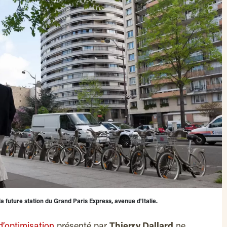
 future station du Grand Paris Express, avenue d'Italie.
d’optimisation
présenté par
Thierry Dallard
ne