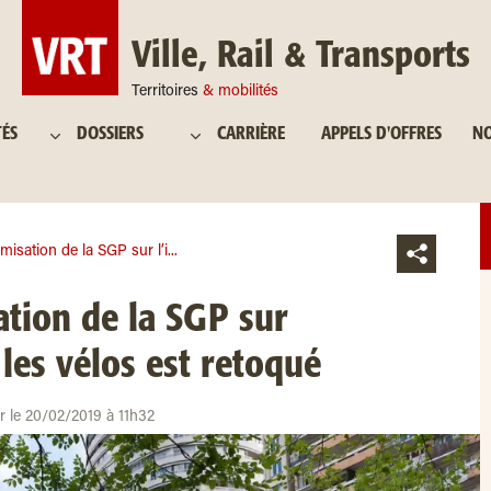
Ville, Rail & Transports
Territoires
& mobilités
TÉS
DOSSIERS
CARRIÈRE
APPELS D'OFFRES
NO
misation de la SGP sur l’i...
ation de la SGP sur
 les vélos est retoqué
ur le 20/02/2019 à 11h32