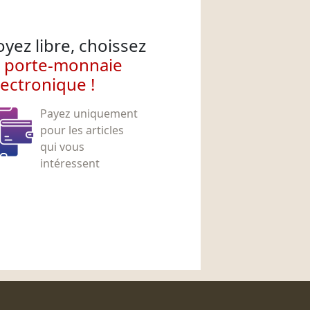
oyez libre, choissez
e porte-monnaie
lectronique !
Payez uniquement
pour les articles
qui vous
intéressent