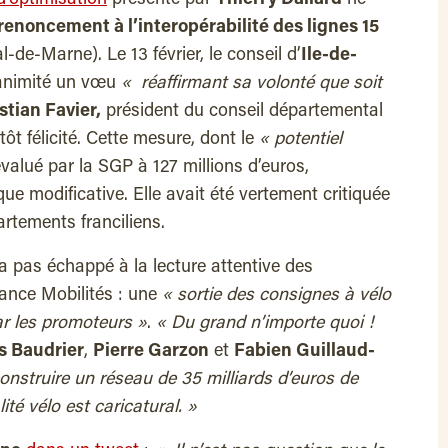
renoncement à l’interopérabilité des lignes 15
l-de-Marne). Le 13 février, le conseil d’
Ile-de-
animité un vœu
« réaffirmant sa volonté que soit
stian Favier,
président du conseil départemental
ôt félicité. Cette mesure, dont le
« potentiel
valué par la SGP à 127 millions d’euros,
ue modificative. Elle avait été vertement critiquée
artements franciliens.
’a pas échappé à la lecture attentive des
rance Mobilités : une
« sortie des consignes à vélo
ar les promoteurs »
.
« Du grand n’importe quoi !
s Baudrier
,
Pierre Garzon
et
Fabien Guillaud-
onstruire un réseau de 35 milliards d’euros de
ité vélo est caricatural. »