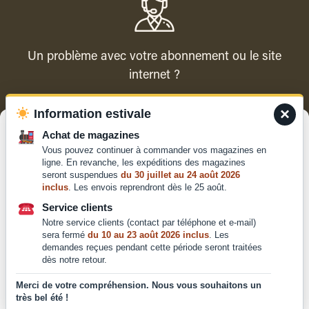
Un problème avec votre abonnement ou le site
internet ?
×
Information estivale
Contacter le service client
Gérer le consentement
Achat de magazines
Vous pouvez continuer à commander vos magazines en
Pour offrir les meilleures expériences, nous utilisons des technologies
ligne. En revanche, les expéditions des magazines
telles que les cookies pour stocker et/ou accéder aux informations des
seront suspendues
du 30 juillet au 24 août 2026
appareils. Le fait de consentir à ces technologies nous permettra de
inclus
. Les envois reprendront dès le 25 août.
traiter des données telles que le comportement de navigation ou les ID
Qui sommes-nous ?
uniques sur ce site. Le fait de ne pas consentir ou de retirer son
Service clients
Mentions légales
consentement peut avoir un effet négatif sur certaines caractéristiques
Notre service clients (contact par téléphone et e-mail)
et fonctions.
Conditions générales de
sera fermé
du 10 au 23 août 2026 inclus
. Les
vente et d'utilisation
demandes reçues pendant cette période seront traitées
dès notre retour.
Politique de
Accepter
confidentialité
Merci de votre compréhension. Nous vous souhaitons un
très bel été !
Déclaration de confidentialité