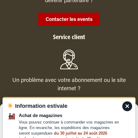
devenir partenaire ?
Contacter les events
Service client
Un problème avec votre abonnement ou le site
internet ?
×
Information estivale
Contacter le service client
Gérer le consentement
Achat de magazines
Vous pouvez continuer à commander vos magazines en
Pour offrir les meilleures expériences, nous utilisons des technologies
ligne. En revanche, les expéditions des magazines
telles que les cookies pour stocker et/ou accéder aux informations des
seront suspendues
du 30 juillet au 24 août 2026
appareils. Le fait de consentir à ces technologies nous permettra de