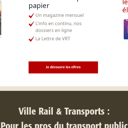
l
papier
é
Un magazine mensuel
L'info en continu, nos
dossiers en ligne
La Lettre de VRT
Je découvre les offres
Ville Rail & Transports :
Pour les pros du transport public