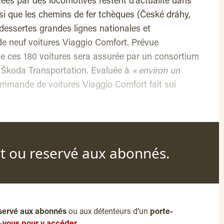
ées par des locomotives restent d’actualité dans
nsi que les chemins de fer tchèques (České dráhy,
essertes grandes lignes nationales et
de neuf voitures Viaggio Comfort. Prévue
 de ces 180 voitures sera assurée par un consortium
 Škoda Transportation. Evaluée à
« environ un
ommande de voitures Viaggio Comfort fait sui
nt ou reservé aux abonnés.
servé aux abonnés
ou aux détenteurs d’un
porte-