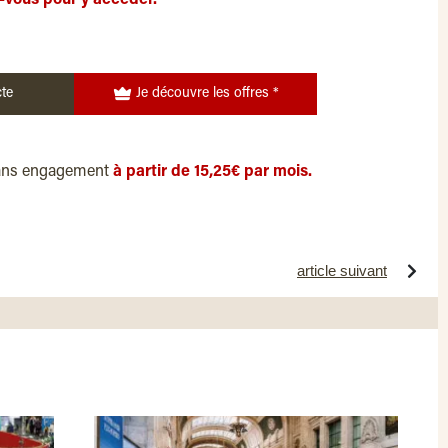
-vous pour y accéder.
te
Je découvre les offres *
ans engagement
à partir de 15,25€ par mois.
article suivant