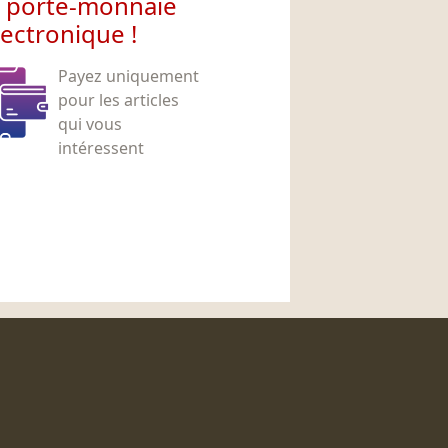
e porte-monnaie
lectronique !
Payez uniquement
pour les articles
qui vous
intéressent