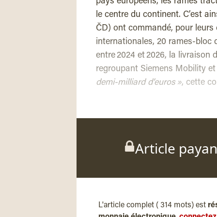
pays européens, les rames tract
le centre du continent. C’est ai
ČD) ont commandé, pour leurs d
internationales, 20 rames-bloc 
entre 2024 et 2026, la livraison
regroupant Siemens Mobility et
demi-milliard d’euros »
, cette c
Article paya
L'article complet ( 314 mots) est
ré