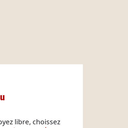
nu
oyez libre, choissez