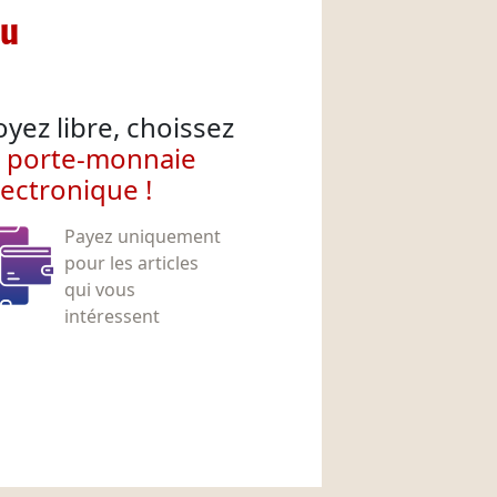
nu
oyez libre, choissez
e porte-monnaie
lectronique !
Payez uniquement
pour les articles
qui vous
intéressent