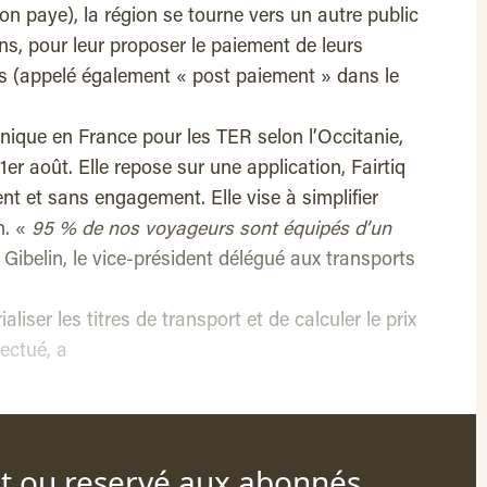
on paye), la région se tourne vers un autre public
ns, pour leur proposer le paiement de leurs
is (appelé également « post paiement » dans le
unique en France pour les TER selon l’Occitanie,
 1er août. Elle repose sur une application, Fairtiq
nt et sans engagement. Elle vise à simplifier
n. «
95 % de nos voyageurs sont équipés d’un
Gibelin, le vice-président délégué aux transports
liser les titres de transport et de calculer le prix
fectué, a
nt ou reservé aux abonnés.