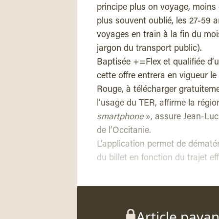
principe plus on voyage, moins 
plus souvent oublié, les 27-59 a
voyages en train à la fin du mo
jargon du transport public).
Baptisée +=Flex et qualifiée d’
cette offre entrera en vigueur le
Rouge, à télécharger gratuiteme
l’usage du TER, affirme la régio
smartphone
», assure Jean-Luc 
de l’Occitanie.
L’application permet de dématéria
du billet en fonction du trajet ef
Article paya