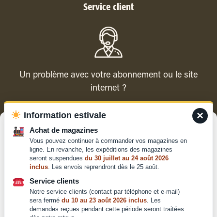
Service client
Un problème avec votre abonnement ou le site
internet ?
×
Information estivale
Contacter le service client
Gérer le consentement
Achat de magazines
Vous pouvez continuer à commander vos magazines en
Pour offrir les meilleures expériences, nous utilisons des technologies
ligne. En revanche, les expéditions des magazines
telles que les cookies pour stocker et/ou accéder aux informations des
seront suspendues
du 30 juillet au 24 août 2026
appareils. Le fait de consentir à ces technologies nous permettra de
inclus
. Les envois reprendront dès le 25 août.
traiter des données telles que le comportement de navigation ou les ID
Qui sommes-nous ?
uniques sur ce site. Le fait de ne pas consentir ou de retirer son
Service clients
Mentions légales
consentement peut avoir un effet négatif sur certaines caractéristiques
Notre service clients (contact par téléphone et e-mail)
et fonctions.
Conditions générales de
sera fermé
du 10 au 23 août 2026 inclus
. Les
vente et d'utilisation
demandes reçues pendant cette période seront traitées