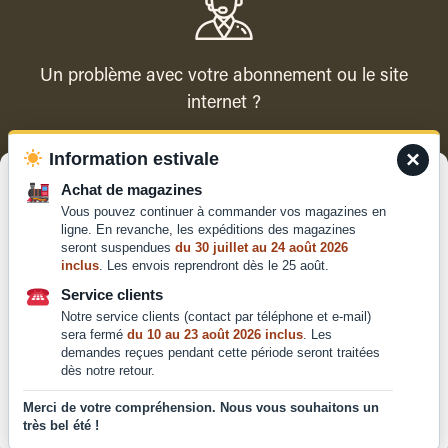
Un problème avec votre abonnement ou le site
internet ?
×
Information estivale
Contacter le service client
Gérer le consentement
Achat de magazines
Vous pouvez continuer à commander vos magazines en
Pour offrir les meilleures expériences, nous utilisons des technologies
ligne. En revanche, les expéditions des magazines
telles que les cookies pour stocker et/ou accéder aux informations des
seront suspendues
du 30 juillet au 24 août 2026
appareils. Le fait de consentir à ces technologies nous permettra de
inclus
. Les envois reprendront dès le 25 août.
traiter des données telles que le comportement de navigation ou les ID
Qui sommes-nous ?
uniques sur ce site. Le fait de ne pas consentir ou de retirer son
Service clients
Mentions légales
consentement peut avoir un effet négatif sur certaines caractéristiques
Notre service clients (contact par téléphone et e-mail)
et fonctions.
Conditions générales de
sera fermé
du 10 au 23 août 2026 inclus
. Les
demandes reçues pendant cette période seront traitées
vente et d'utilisation
dès notre retour.
Politique de
Accepter
confidentialité
Merci de votre compréhension. Nous vous souhaitons un
très bel été !
Déclaration de confidentialité