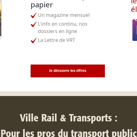
l
papier
é
Un magazine mensuel
L'info en continu, nos
dossiers en ligne
La Lettre de VRT
Je découvre les offres
Ville Rail & Transports :
Pour les pros du transport public