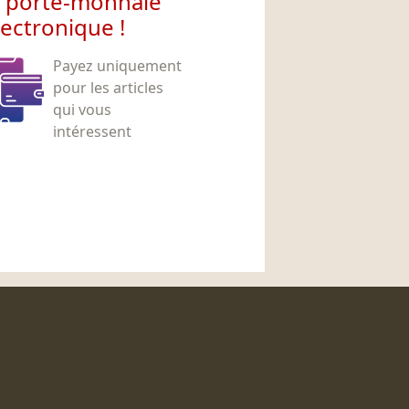
e porte-monnaie
lectronique !
Payez uniquement
pour les articles
qui vous
intéressent