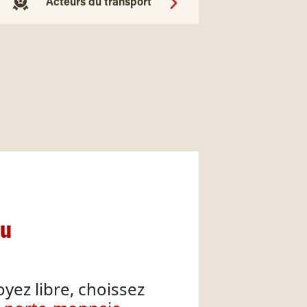
Acteurs du transport
nu
oyez libre, choissez