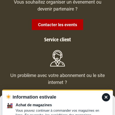
Vous souhaitez organiser un évenement ou
devenir partenaire ?
Contacter les events
Service client
Un problème avec votre abonnement ou le site
internet ?
×
Information estivale
Contacter le service client
Gérer le consentement
Achat de magazines
Vous pouvez continuer à commander vos magazines en
Pour offrir les meilleures expériences, nous utilisons des technologies