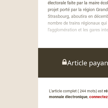
électorale faite par la maire éc
projet porté par la région Gran
Strasbourg, aboutira en décem
nombre de trains régionaux qui 
l’agglomération et les gares int
Article paya
L'article complet ( 244 mots) est
ré
monnaie électronique
,
connectez