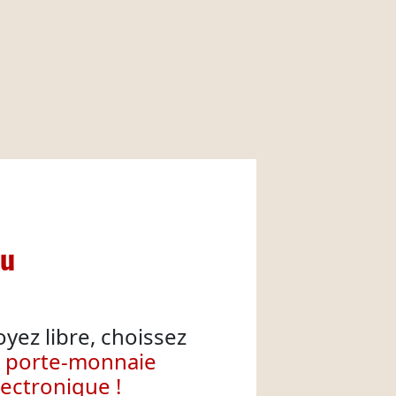
nu
oyez libre, choissez
e porte-monnaie
lectronique !