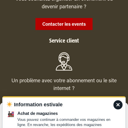
devenir partenaire ?
Contacter les events
Service client
Un problème avec votre abonnement ou le site
internet ?
×
Information estivale
Contacter le service client
Gérer le consentement
Achat de magazines
Vous pouvez continuer à commander vos magazines en
Pour offrir les meilleures expériences, nous utilisons des technologies
ligne. En revanche, les expéditions des magazines
telles que les cookies pour stocker et/ou accéder aux informations des