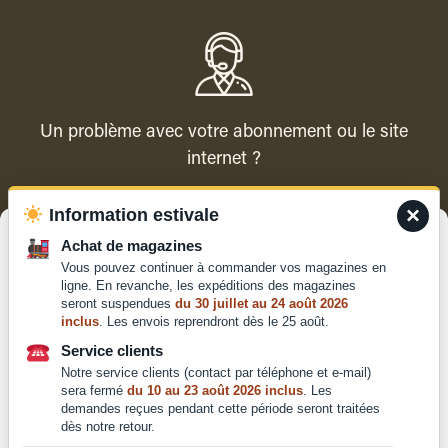
Un problème avec votre abonnement ou le site
internet ?
×
Information estivale
Contacter le service client
Gérer le consentement
Achat de magazines
Vous pouvez continuer à commander vos magazines en
Pour offrir les meilleures expériences, nous utilisons des technologies
ligne. En revanche, les expéditions des magazines
telles que les cookies pour stocker et/ou accéder aux informations des
seront suspendues
du 30 juillet au 24 août 2026
appareils. Le fait de consentir à ces technologies nous permettra de
inclus
. Les envois reprendront dès le 25 août.
traiter des données telles que le comportement de navigation ou les ID
Qui sommes-nous ?
uniques sur ce site. Le fait de ne pas consentir ou de retirer son
Service clients
Mentions légales
consentement peut avoir un effet négatif sur certaines caractéristiques
Notre service clients (contact par téléphone et e-mail)
et fonctions.
Conditions générales de
sera fermé
du 10 au 23 août 2026 inclus
. Les
demandes reçues pendant cette période seront traitées
vente et d'utilisation
dès notre retour.
Politique de