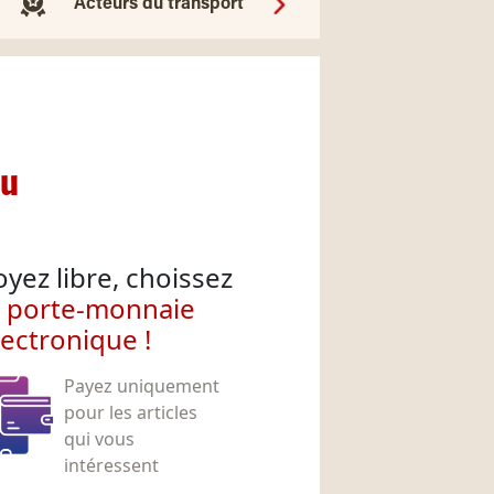
Acteurs du transport
nu
oyez libre, choissez
e porte-monnaie
lectronique !
Payez uniquement
pour les articles
qui vous
intéressent