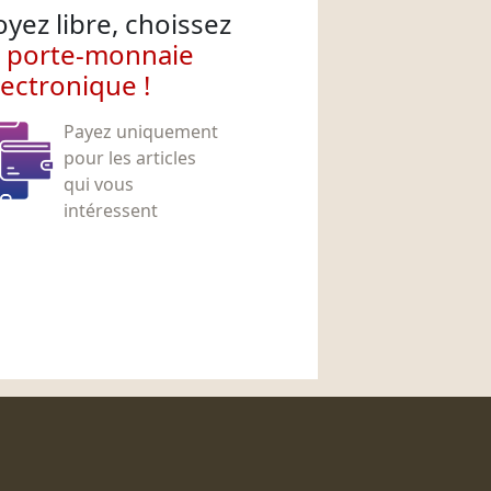
oyez libre, choissez
e porte-monnaie
lectronique !
Payez uniquement
pour les articles
qui vous
intéressent