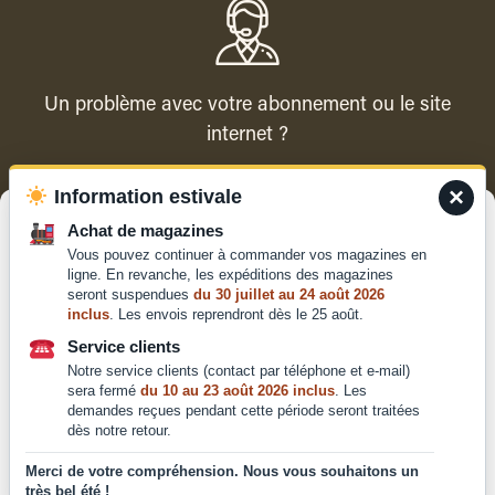
Un problème avec votre abonnement ou le site
internet ?
×
Information estivale
Contacter le service client
Gérer le consentement
Achat de magazines
Vous pouvez continuer à commander vos magazines en
Pour offrir les meilleures expériences, nous utilisons des technologies
ligne. En revanche, les expéditions des magazines
telles que les cookies pour stocker et/ou accéder aux informations des
seront suspendues
du 30 juillet au 24 août 2026
appareils. Le fait de consentir à ces technologies nous permettra de
inclus
. Les envois reprendront dès le 25 août.
traiter des données telles que le comportement de navigation ou les ID
Qui sommes-nous ?
uniques sur ce site. Le fait de ne pas consentir ou de retirer son
Service clients
Mentions légales
consentement peut avoir un effet négatif sur certaines caractéristiques
Notre service clients (contact par téléphone et e-mail)
et fonctions.
Conditions générales de
sera fermé
du 10 au 23 août 2026 inclus
. Les
demandes reçues pendant cette période seront traitées
vente et d'utilisation
dès notre retour.
Politique de
Accepter
confidentialité
Merci de votre compréhension. Nous vous souhaitons un
très bel été !