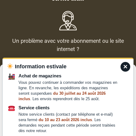
Un problème avec votre abonnement ou le site
internet ?
×
Information estivale
Contacter le service client
Gérer le consentement
Achat de magazines
Vous pouvez continuer à commander vos magazines en
Pour offrir les meilleures expériences, nous utilisons des technologies
ligne. En revanche, les expéditions des magazines
telles que les cookies pour stocker et/ou accéder aux informations des
seront suspendues
du 30 juillet au 24 août 2026
appareils. Le fait de consentir à ces technologies nous permettra de
inclus
. Les envois reprendront dès le 25 août.
traiter des données telles que le comportement de navigation ou les ID
Qui sommes-nous ?
uniques sur ce site. Le fait de ne pas consentir ou de retirer son
Service clients
Mentions légales
consentement peut avoir un effet négatif sur certaines caractéristiques
Notre service clients (contact par téléphone et e-mail)
et fonctions.
Conditions générales de
sera fermé
du 10 au 23 août 2026 inclus
. Les
vente et d'utilisation
demandes reçues pendant cette période seront traitées
dès notre retour.
Politique de