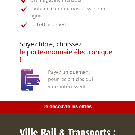
L'info en continu, nos dossiers en
ligne
La Lettre de VRT
Soyez libre, choissez
le porte-monnaie électronique
!
Payez uniquement
pour les articles qui
vous intéressent
Je découvre les offres
Ville Rail & Transports :