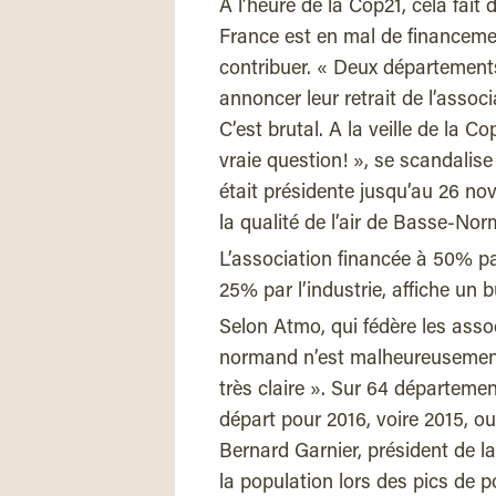
A l’heure de la Cop21, cela fait d
France est en mal de financeme
contribuer. « Deux département
annoncer leur retrait de l’assoc
C’est brutal. A la veille de la C
vraie question! », se scandalis
était présidente jusqu’au 26 no
la qualité de l’air de Basse-Nor
L’association financée à 50% par
25% par l’industrie, affiche un 
Selon Atmo, qui fédère les assoc
normand n’est malheureusement q
très claire ». Sur 64 départeme
départ pour 2016, voire 2015, ou
Bernard Garnier, président de l
la population lors des pics de 