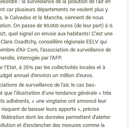
ésordre : la surveillance de la pollution de l’air en
nt car plusieurs départements ne veulent plus y
s, le Calvados et la Manche, viennent de nous
iation. On passe de 90.000 euros (de leur part) à 0.
op21, quel signal on envoie aux habitants! C’est une
e Clara Osadtchy, conseillère régionale EELV qui
vembre d’Air Com, l’association de surveillance de
mandie, interrogée par l’AFP.
 l’Etat, à 25% par les collectivités locales et à
budget annuel d’environ un million d’euros.
iations de surveillance de l’air, le cas bas-
ue l’illustration d’une tendance générale « très
nts adhérents, « une vingtaine ont annoncé leur
 risquent de baisser leurs apports », précise
a fédération dont les données permettent d’alerter
pollution et d’enclencher des mesures comme la