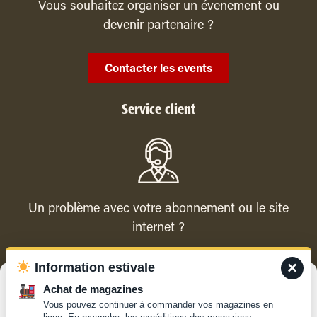
Vous souhaitez organiser un évenement ou
devenir partenaire ?
Contacter les events
Service client
Un problème avec votre abonnement ou le site
internet ?
×
Information estivale
Contacter le service client
Gérer le consentement
Achat de magazines
Vous pouvez continuer à commander vos magazines en
Pour offrir les meilleures expériences, nous utilisons des technologies