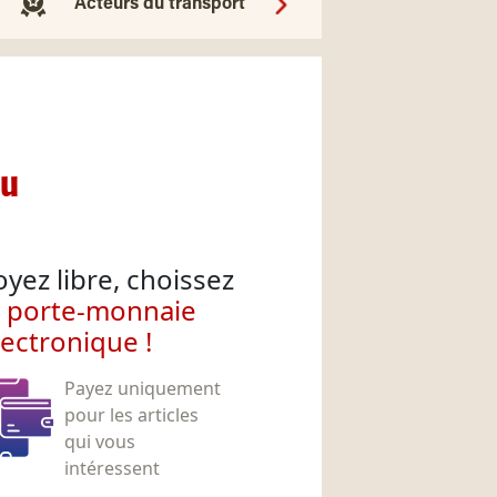
Acteurs du transport
nu
oyez libre, choissez
e porte-monnaie
lectronique !
Payez uniquement
pour les articles
qui vous
intéressent